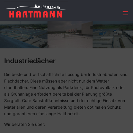
Menü
Industriedächer
Die beste und wirtschaftlichste Lösung bei Industriebauten sind
Flachdächer. Diese müssen aber nicht nur dem Wetter
standhalten. Eine Nutzung als Parkdeck, für Photovoltaik oder
als Grünanlage erfordert bereits bei der Planung größte
Sorgfalt. Gute Baustoffkenntnisse und der richtige Einsatz von
Materialien und deren Verarbeitung bieten optimalen Schutz
und garantieren eine lange Haltbarkeit.
Wir beraten Sie über: